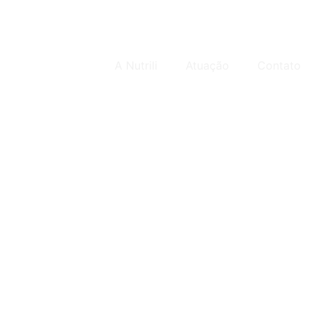
A Nutrili
Atuação
Contato
molho de