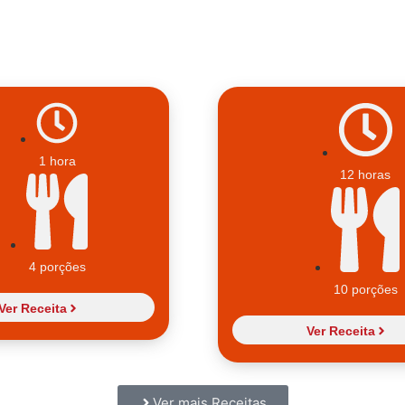
1 hora
12 horas
4 porções
10 porções
Ver Receita
Ver Receita
Ver mais Receitas