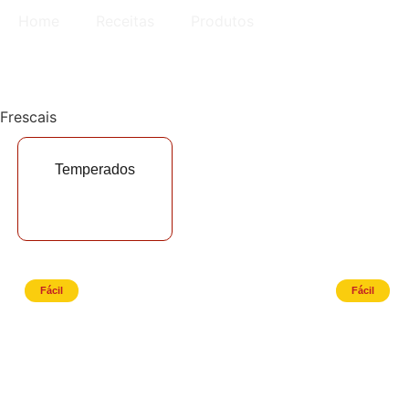
Home
Receitas
Produtos
Frescais
Temperados
Fácil
Fácil
Escondidinho de Linguiça
Linguin
Toscana Nutrili
Linguiç