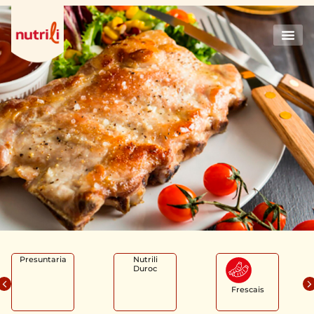
Presuntaria
Nutrili
Duroc
Frescais