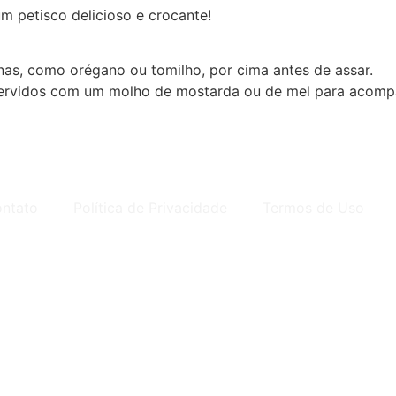
um petisco delicioso e crocante!
nas, como orégano ou tomilho, por cima antes de assar.
servidos com um molho de mostarda ou de mel para acomp
ntato
Política de Privacidade
Termos de Uso