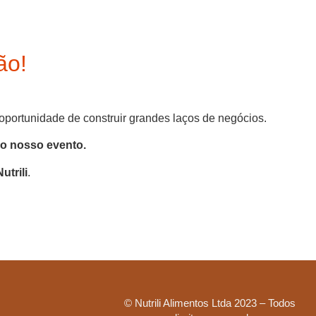
ão!
oportunidade de construir grandes laços de negócios.
do nosso evento.
trili
.
© Nutrili Alimentos Ltda 2023 – Todos